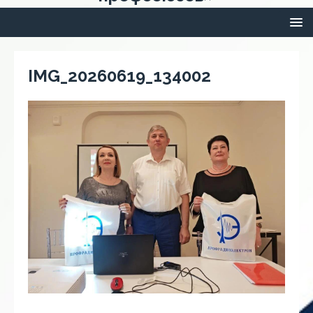
IMG_20260619_134002