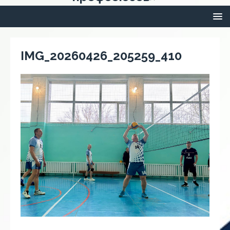
IMG_20260426_205259_410