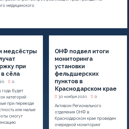
ого медицинского
и медсёстры
ОНФ подвел итоги
лучат
мониторинга
ржку при
установки
 в сёла
фельдшерских
пунктов в
020
0
Краснодарском крае
1 года будет
30 ноября 2020
0
ок категорий
рые при переезде
Активом Регионального
стность или малые
отделения ОНФ в
боты смогут
Краснодарском крае проведен
пенсацию
очередной мониторинг