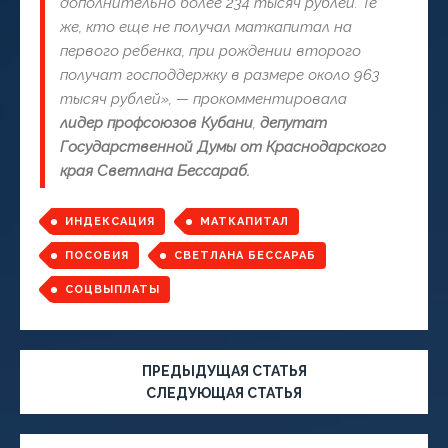
дополнительно более 234 тысяч рублей. Те
же, кто еще не получал маткапитал на
первого ребенка, при рождении второго
получат господдержку в размере около 963
тысяч рублей», — прокомментировала
лидер профсоюзов Кубани
,
депутат
Государственной Думы от Краснодарского
края Светлана Бессараб.
ИНДЕКСАЦИЯ
МАТКАПИТАЛ
ПОСОБИЯ
СВЕТЛАНА БЕССАРАБ
СОЦВЫПЛАТЫ
ПРЕДЫДУЩАЯ СТАТЬЯ
СЛЕДУЮЩАЯ СТАТЬЯ