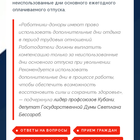
неиспользованные дни основного ежегодного
оплачиваемого отпуска.
«Работники-доноры имеют право
использовать дополнительные дни отдыха
в период трудовых отношений.
Работодатели должны выплатить
компенсацию только за неиспользованные
дни основного отпуска при увольнении.
Рекомендуется использовать
дополнительные дни в процессе работы,
чтобы обеспечить возможность
восстановить силы и сохранить здоровье»,
— подчеркнула
лидер профсоюзов Кубани
,
депутат Государственной Думы Светлана
Бессараб.
ОТВЕТЫ НА ВОПРОСЫ
ПРИЕМ ГРАЖДАН