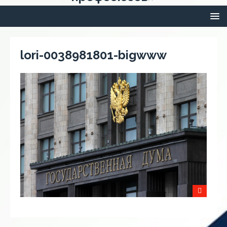
lori-0038981801-bigwww