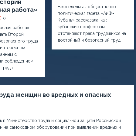
историй
Еженедельная общественно-
ная работа»
политическая газета «АиФ-
0
Кубань» рассказала, как
кубанские профсоюзы
асная работа»
отстаивают права трудящихся на
дать Второй
достойный и безопасный труд
безопасного труда
 интересным
занным с
ли соблюдением
 труда
руда женщин во вредных и опасных
 в Министерство труда и социальной защиты Российской
н на самоходном оборудовании при выявлении вредных и