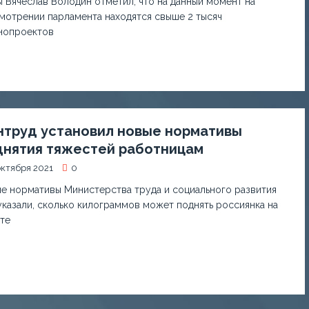
 Вячеслав Володин отметил, что на данный момент на
мотрении парламента находятся свыше 2 тысяч
нопроектов
нтруд установил новые нормативы
днятия тяжестей работницам
октября 2021
0
е нормативы Министерства труда и социального развития
казали, сколько килограммов может поднять россиянка на
те