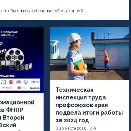
о, чтобы она была безопасной и законной
Техническая
инспекция труда
рмационной
профсоюзов края
ке ФНПР
подвела итоги работы
л Второй
за 2024 год
йский
26 марта 2025
0