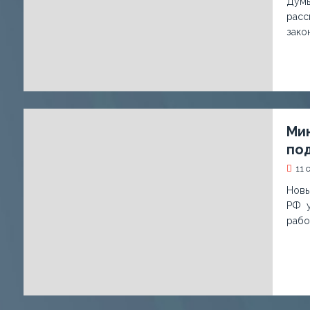
Думы
расс
зако
Ми
по
11 
Новы
РФ у
рабо