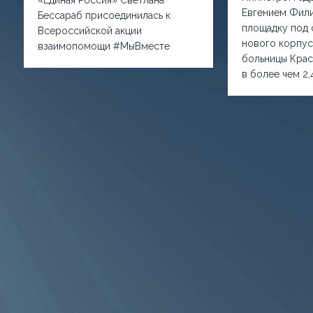
Евгением Фил
Бессараб присоединилась к
площадку под 
Всероссийской акции
нового корпус
взаимопомощи #МыВместе
больницы Кра
в более чем 2,