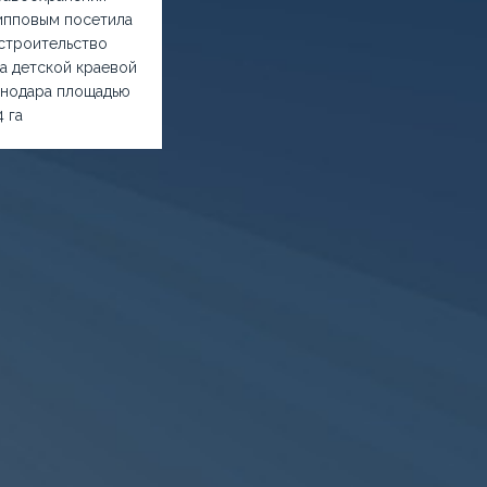
ипповым посетила
строительство
а детской краевой
снодара площадью
4 га