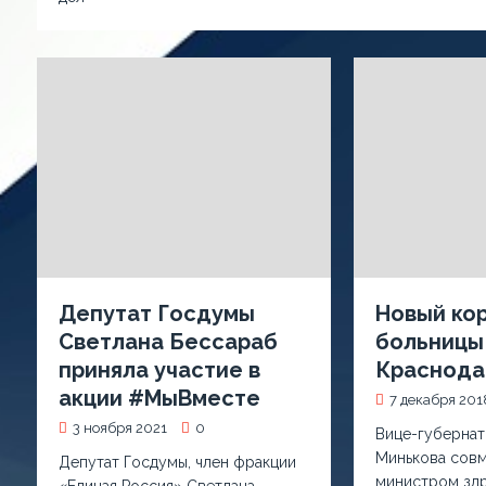
Депутат Госдумы
Новый ко
Светлана Бессараб
больницы
приняла участие в
Краснода
акции #МыВместе
7 декабря 201
3 ноября 2021
0
Вице-губернат
Минькова совм
Депутат Госдумы, член фракции
министром зд
«Единая Россия» Светлана