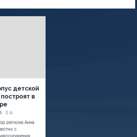
рпус детской
 построят в
ре
8
0
ор региона Анна
естно с
равоохранения