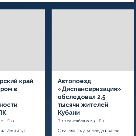
рский край
Автопоезд
ром в
«Диспансеризация»
о
обследовал 2,5
ности
тысячи жителей
ПК
Кубани
20
0
10 сентября 2019
0
вил Институт
С начала года команда врачей