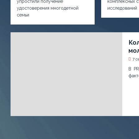
упростили получение
комплексных с
удостоверения многодетной
исследований
семьи
Кол
мо
7 с
В PR
факт