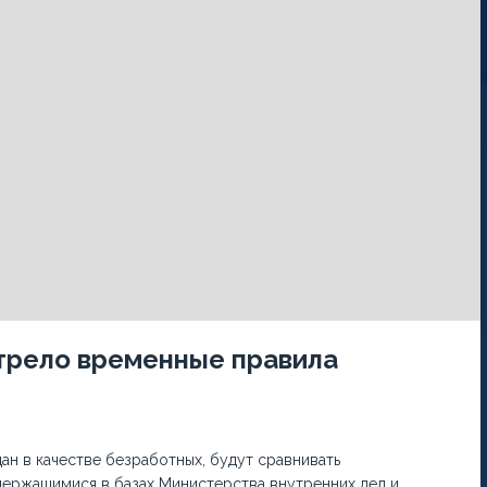
трело временные правила
дан в качестве безработных, будут сравнивать
держащимися в базах Министерства внутренних дел и