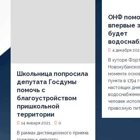
ОНФ помог
впервые з
будет
водосна
4 декабря 20
В хуторе Фор
Новокубанског
Школьница попросила
момента основ
пункта в 1794 
депутата Госдумы
настоящих дне
помочь с
водоснабжени
благоустройством
человек испол
пришкольной
привозную пи
территории
14 января 2021
0
В рамках дистанционного приема
граждан к депутату