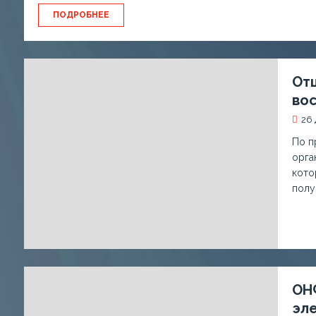
ПОДРОБНЕЕ
Отц
вос
26 
По п
орга
кото
полу
ОН
эл