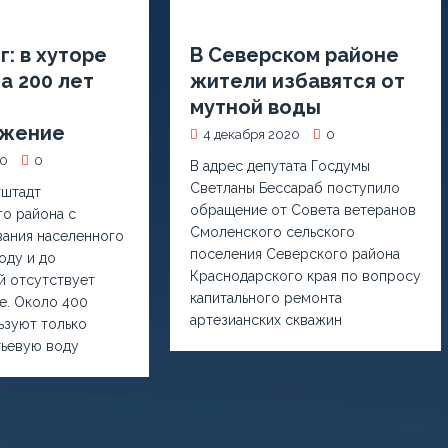
: в хуторе
В Северском районе
а 200 лет
жители избавятся от
мутной воды
бжение
4 декабря 2020
0
20
0
В адрес депутата Госдумы
Светланы Бессараб поступило
тштадт
обращение от Совета ветеранов
о района с
Смоленского сельского
ания населенного
поселения Северского района
году и до
Краснодарского края по вопросу
й отсутствует
капитального ремонта
е. Около 400
артезианских скважин
ьзуют только
тьевую воду