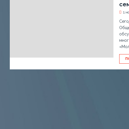
сем
1 н
Сего
Обще
обсу
мног
«Мол
П