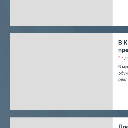
В 
пр
13 
В му
обуч
реал
Пр