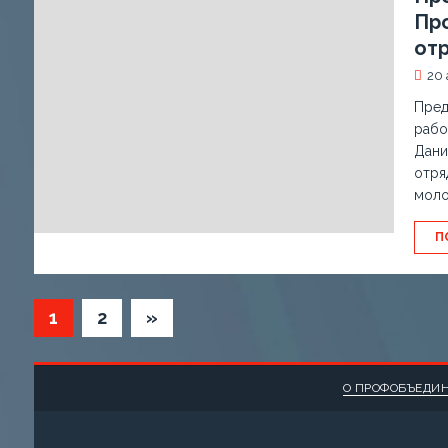
Пр
от
20 
Пред
рабо
Дани
отря
моло
П
1
2
»
О ПРОФОБЪЕДИ