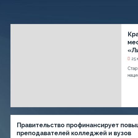
Кр
мес
«Л
25 
Стар
наци
Правительство профинансирует повыш
преподавателей колледжей и вузов