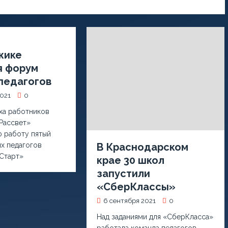
жике
я форум
педагогов
2021
0
ха работников
Рассвет»
 работу пятый
х педагогов
В Краснодарском
Старт»
крае 30 школ
запустили
«СберКлассы»
6 сентября 2021
0
Над заданиями для «СберКласса»
работала команда педагогов,