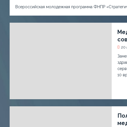
Всероссийская молодежная программа ФНПР «Стратегиче
Ме
сов
20 
Заме
здра
серв
10 в
По
мед