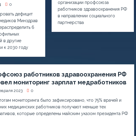
организации профсоюза
4
0
работников здравоохранения РФ
ровать дефицит
в направлении социального
медиков Минздрав
партнерства
ераспределить 6
рофильных
й в другие
и к 2030 году
офсоюз работников здравоохранения РФ
овел мониторинг зарплат медработников
евраля 2023
0
тогам мониторинга было зафиксировано, что 75% врачей и
них медицинских работников получают меньше тех
ативов, которые определены майским указом президента РФ