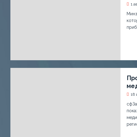
1 а
Минз
кото
приб
Пр
ме
18 
сфЗа
пока
меди
реги