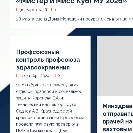
«Мистер и Мисс КубГМУ 2026»
30 марта 2026
0
28 марта сцена Дома Молодежи превратилась в эпицент
Профсоюзный
контроль профсоюза
здравоохранения
11 октября 2024
0
10 октября 2024 г. заведующая
отделом правовой и социальной
защиты Коренева Е.А. и
технический инспектор труда
Минздрав
Седнев А.В. Краснодарской
отправить
краевой организации Профсоюза
врачей на
провели плановую проверку в
вахтовым
ГБУЗ «Тимашевская ЦРБ»