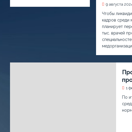
9 августа 202
Чтобы ликвиди
кадров среди 
планирует пер
тыс. врачей п
специальносте
медорганизаци
Пр
пр
1 ф
По и
сред
норм