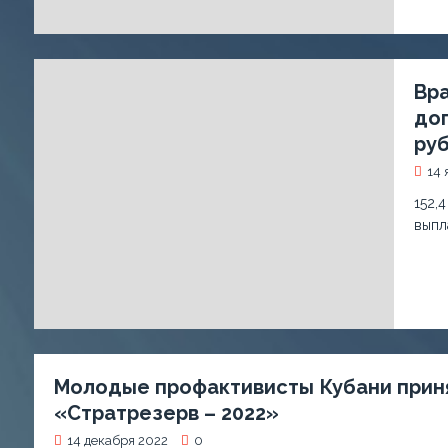
Вра
доп
ру
14 
152,
выпл
Молодые профактивисты Кубани прин
«Стратрезерв – 2022»
14 декабря 2022
0