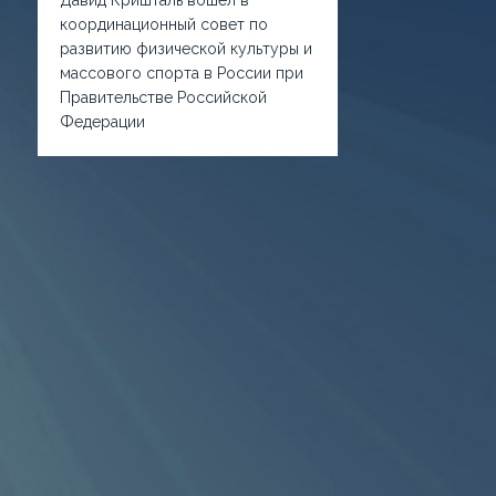
координационный совет по
развитию физической культуры и
массового спорта в России при
Правительстве Российской
Федерации