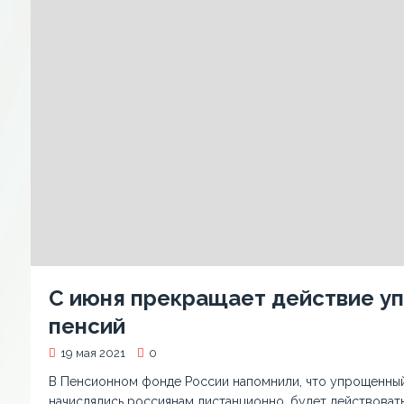
С июня прекращает действие у
пенсий
19 мая 2021
0
В Пенсионном фонде России напомнили, что упрощенный
начислялись россиянам дистанционно, будет действовать