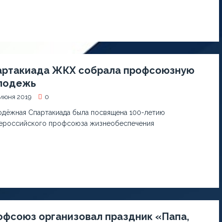
артакиада ЖКХ собрала профсоюзную
лодежь
июня 2019
0
дёжная Спартакиада была посвящена 100-летию
российского профсоюза жизнеобеспечения
офсоюз организовал праздник «Папа,