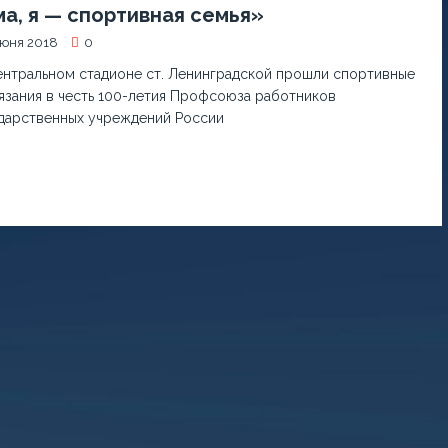
а, я — спортивная семья»
июня 2018
0
ентральном стадионе ст. Ленинградской прошли спортивные
язания в честь 100-летия Профсоюза работников
дарственных учреждений России