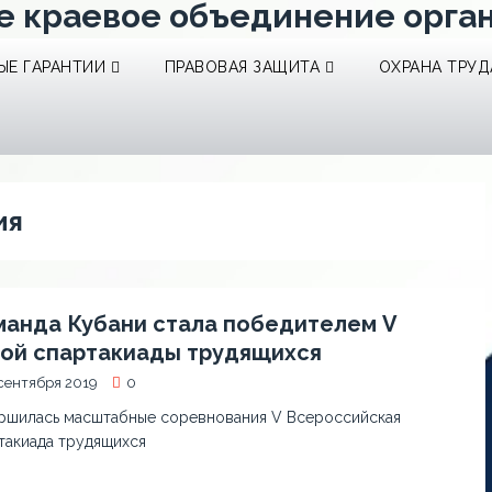
е краевое объединение орга
Е ГАРАНТИИ
ПРАВОВАЯ ЗАЩИТА
ОХРАНА ТРУД
ия
манда Кубани стала победителем V
той спартакиады трудящихся
сентября 2019
0
ршилась масштабные соревнования V Всероссийская
такиада трудящихся