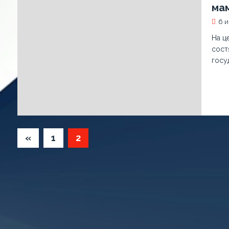
мам
6 
На ц
сост
госу
«
1
2