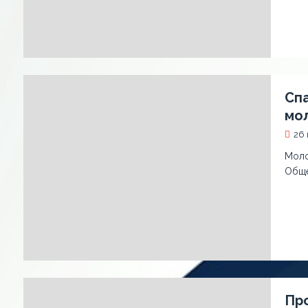
Сп
мо
26 
Моло
Обще
Пр