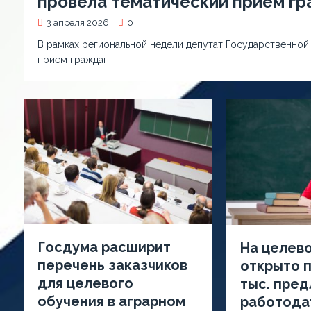
провела тематический прием г
3 апреля 2026
0
В рамках региональной недели депутат Государственной
прием граждан
Госдума расширит
На целев
перечень заказчиков
открыто п
для целевого
тыс. пре
обучения в аграрном
работода