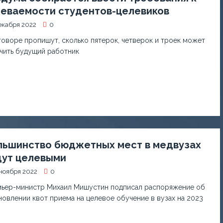
певаемости студентов-целевиков
екабря 2022
0
говоре пропишут, сколько пятерок, четверок и троек может
чить будущий работник
льшинство бюджетных мест в медвузах
дут целевыми
ноября 2022
0
ьер-министр Михаил Мишустин подписал распоряжение об
новлении квот приема на целевое обучение в вузах на 2023