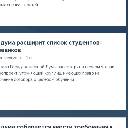
ных специальностей
сдума расширит список студентов-
левиков
января 2024
0
таты Государственной Думы рассмотрят в первом чтении
нопроект, уточняющий круг лиц, имеющих право на
ючение договора о целевом обучении
дума собирается ввести требования к