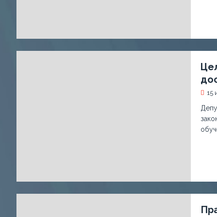
Цел
до
15 
Депу
зако
обуч
Пра