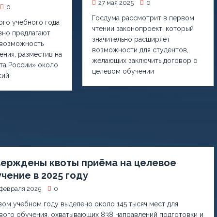
27 мая 2025
0
0
Госдума рассмотрит в первом
ого учебного года
чтении законопроект, который
вно предлагают
значительно расширяет
 возможность
возможности для студентов,
ения, разместив на
желающих заключить договор о
та России» около
целевом обучении
сий
верждены квоты приёма на целевое
чение в 2025 году
февраля 2025
0
вом учебном году выделено около 145 тысяч мест для
вого обучения, охватывающих 838 направлений подготовки и