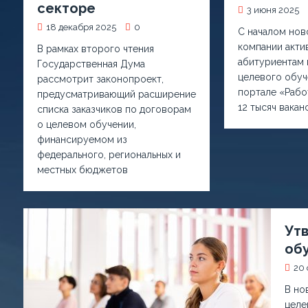
секторе
3 июня 2025
18 декабря 2025
0
С началом нов
компании акти
В рамках второго чтения
абитуриентам
Государственная Дума
целевого обуч
рассмотрит законопроект,
портале «Рабо
предусматривающий расширение
12 тысяч вакан
списка заказчиков по договорам
о целевом обучении,
финансируемом из
федерального, региональных и
местных бюджетов
Ут
обу
20 
В но
целе