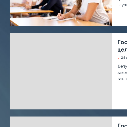
науч
Го
це
24 
Депу
зако
закл
Гос