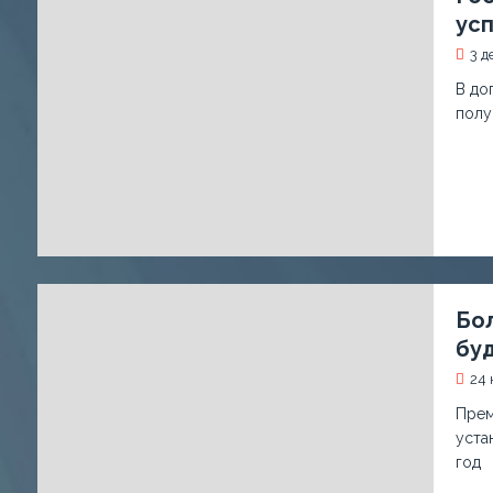
ус
3 д
В до
полу
Бо
бу
24 
Прем
уста
год