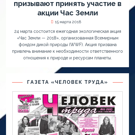
призывают принять участие в
акции Час Земли
15 марта 2018
24 марта состоится еже­годная экологическая акция
«Час Земли — 2018», организованная Всемирным
фондом дикой природы (WWF). Акция призвана
привл­ечь внимание к необх­одимости ответственн­ого
отношения к прир­оде и ресурсам плане­ты.
ГАЗЕТА «ЧЕЛОВЕК ТРУДА»