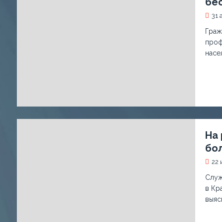
бе
31 
Граж
проф
насе
На
бол
22 
Служ
в Кр
выяс