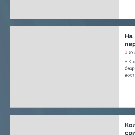
На 
пе
19 
В Кр
безр
вост
Ко
сои