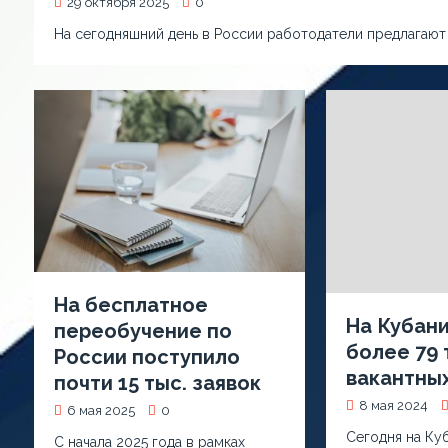
29 октября 2025
0
На сегодняшний день в России работодатели предлагают 
На бесплатное
На Кубан
переобучение по
более 79 
России поступило
вакантны
почти 15 тыс. заявок
8 мая 2024
6 мая 2025
0
Сегодня на Ку
С начала 2025 года в рамках