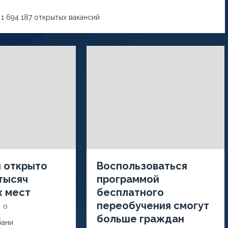
1 694 187 открытых вакансий
и открыто
Воспользоваться
тысяч
программой
х мест
бесплатного
переобучения смогут
0
больше граждан
бани