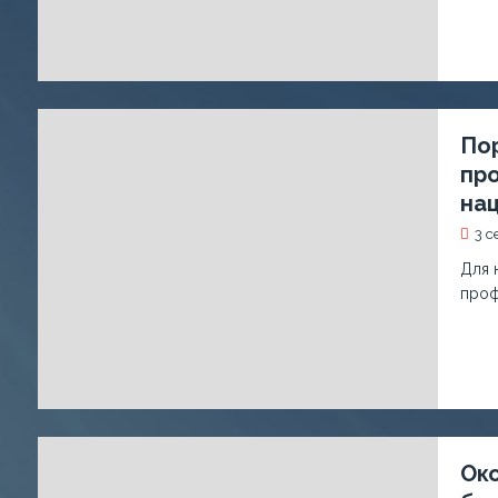
Пор
пр
на
3 с
Для 
проф
Око