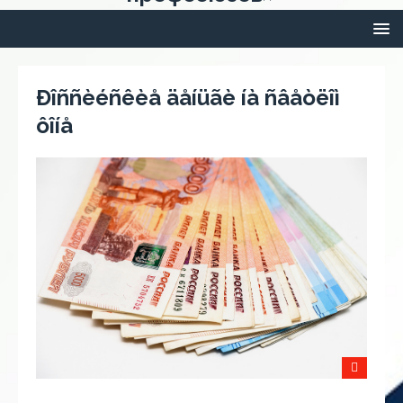
Ðîññèéñêèå äåíüãè íà ñâåòëîì
ôîíå