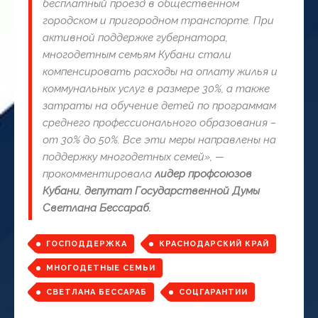
бесплатный проезд в общественном
городском и пригородном транспорте. При
активной поддержке губернатора,
многодетным семьям Кубани стали
компенсировать расходы на оплату жилья и
коммунальных услуг в размере 30%, а также
затраты на обучение детей по программам
среднего профессионального образования –
от 30% до 50%. Все эти меры направлены на
поддержку многодетных семей», —
прокомментировала
лидер профсоюзов
Кубани
,
депутат Государственной Думы
Светлана Бессараб.
ГОСПОДДЕРЖКА
КРАСНОДАРСКИЙ КРАЙ
МНОГОДЕТНЫЕ СЕМЬИ
СВЕТЛАНА БЕССАРАБ
СОЦГАРАНТИИ