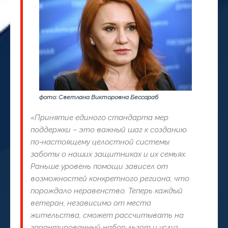
фото: Светлана Викторовна Бессараб
«
Принятие единого стандарта мер
поддержки – это важный шаг к созданию
по‑настоящему целостной системы
заботы о наших защитниках и их семьях.
Раньше уровень помощи зависел от
возможностей конкретного региона, что
порождало неравенство. Теперь каждый
ветеран, независимо от места
жительства, сможет рассчитывать на
гарантированный набор льгот и услуг.