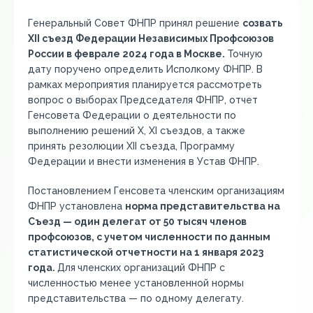
Генеральный Совет ФНПР принял решение
созвать
XII cъезд Федерации Независимых Профсоюзов
России в феврале 2024 года в Москве.
Точную
дату поручено определить Исполкому ФНПР. В
рамках мероприятия планируется рассмотреть
вопрос о выборах Председателя ФНПР, отчет
Генсовета Федерации о деятельности по
выполнению решений Х, ХI съездов, а также
принять резолюции XII cъезда, Программу
Федерации и внести изменения в Устав ФНПР.
Постановлением Генсовета членским организациям
ФНПР установлена
норма представительства на
Cъезд — один делегат от 50 тысяч членов
профсоюзов, с учетом численности по данным
статистической отчетности на 1 января 2023
года.
Для
членских организаций ФНПР с
численностью менее установленной нормы
представительства — по одному делегату.