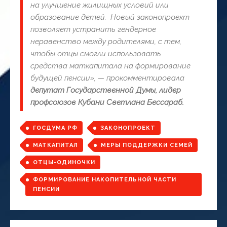
на улучшение жилищных условий или
образование детей. Новый законопроект
позволяет устранить гендерное
неравенство между родителями, с тем,
чтобы отцы смогли использовать
средства маткапитала на формирование
будущей пенсии», — прокомментировала
депутат Государственной Думы, лидер
профсоюзов Кубани Светлана Бессараб.
ГОСДУМА РФ
ЗАКОНОПРОЕКТ
МАТКАПИТАЛ
МЕРЫ ПОДДЕРЖКИ СЕМЕЙ
ОТЦЫ-ОДИНОЧКИ
ФОРМИРОВАНИЕ НАКОПИТЕЛЬНОЙ ЧАСТИ
ПЕНСИИ