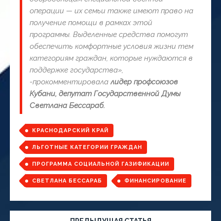
операции — их семьи также имеют право на
получение помощи в рамках этой
программы. Выделенные средства помогут
обеспечить комфортные условия жизни тем
категориям граждан, которые нуждаются в
поддержке государства»,
-прокомментировала
лидер профсоюзов
Кубани,
депутат Государственной Думы
Светлана Бессараб.
КРАСНОДАРСКИЙ КРАЙ
ЛЬГОТНЫЕ КАТЕГОРИИ ГРАЖДАН
ПРОГРАММА СОЦИАЛЬНОЙ ГАЗИФИКАЦИИ
СВЕТЛАНА БЕССАРАБ
ФИНАНСИРОВАНИЕ