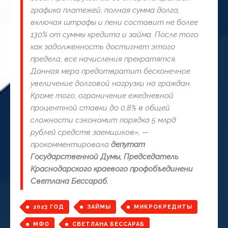
графика платежей, полная сумма долга,
включая штрафы и пени составит не более
130% от суммы кредита и займа. После того
как задолженность достигнет этого
предела, все начисления прекратятся.
Данная мера предотвратит бесконечное
увеличение долговой нагрузки на граждан.
Кроме того, ограничение ежедневной
процентной ставки до 0,8% в общей
сложности сэкономит порядка 5 млрд
рублей средств заемщиков», —
прокомментировала
депутат
Государственной Думы, Председатель
Краснодарского краевого профобъединени
Светлана Бессараб.
2023 ГОД
ЗАЙМЫ
МИКРОКРЕДИТЫ
МФО
СВЕТЛАНА БЕССАРАБ