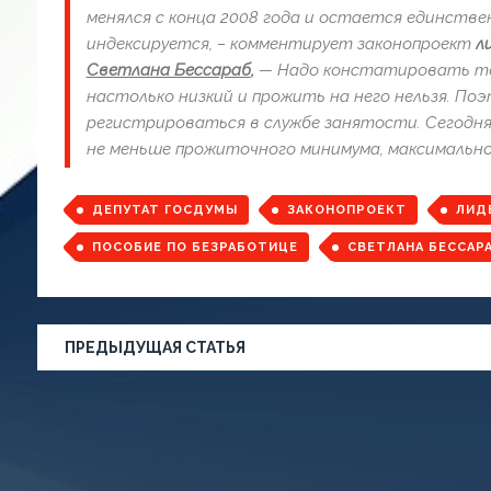
менялся с конца 2008 года и остается единстве
индексируется,
–
комментирует законопроект
ли
Светлана Бессараб
,
— Надо констатировать то
настолько низкий и прожить на него нельзя. По
регистрироваться в службе занятости. Сегодня
не меньше прожиточного минимума, максимальное
ДЕПУТАТ ГОСДУМЫ
ЗАКОНОПРОЕКТ
ЛИД
ПОСОБИЕ ПО БЕЗРАБОТИЦЕ
СВЕТЛАНА БЕССАР
ПРЕДЫДУЩАЯ СТАТЬЯ