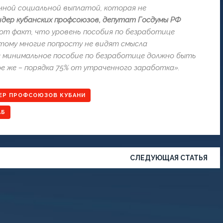
нной социальной выплатой, которая не
дер кубанских профсоюзов, депутат Госдумы РФ
т факт, что уровень пособия по безработице
этому многие попросту не видят смысла
 минимальное пособие по безработице должно быть
 же – порядка 75% от утраченного заработка».
ЕР ПРОФСОЮЗОВ КУБАНИ
АБ
СЛЕДУЮЩАЯ СТАТЬЯ