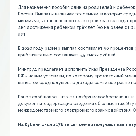
Для назначения пособия один из родителей и ребено
России. Выплаты назначаются семьям, в которых сре
минимума, установленного за второй квартал года, п
дня достижения ребенком трёх лет (но не ранее 01.0
лет.
В 2020 году размер выплат составляет 50 процентов 
приблизительно составляет 5,5 тысяч рублей.
Минтруд предлагает дополнить Указ Президента Росс
РФ» новым условием, по которому прожиточный миним
выплатой среднедушевые доходы семьи все равно не
Ранее сообщалось, что с 1 ноября малообеспеченным
документы, содержащие сведения об алиментах. Эту 
межведомственного электронного взаимодействия. О
На Кубани около 176 тысяч семей получают выплату 