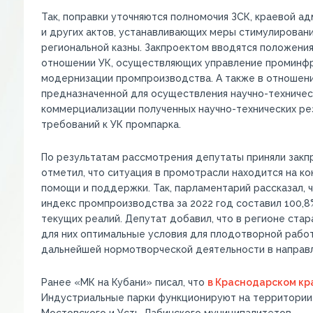
Так, поправки уточняются полномочия ЗСК, краевой а
и других актов, устанавливающих меры стимулирован
региональной казны. Закпроектом вводятся положени
отношении УК, осуществляющих управление проминфр
модернизации промпроизводства. А также в отношен
предназначенной для осуществления научно-техничес
коммерциализации полученных научно-технических рез
требований к УК промпарка.
По результатам рассмотрения депутаты приняли закп
отметил, что ситуация в промотрасли находится на 
помощи и поддержки. Так, парламентарий рассказал, 
индекс промпроизводства за 2022 год составил 100,8%
текущих реалий. Депутат добавил, что в регионе ста
для них оптимальные условия для плодотворной работ
дальнейшей нормотворческой деятельности в направ
Ранее «МК на Кубани» писал, что
в Краснодарском кр
Индустриальные парки функционируют на территории с