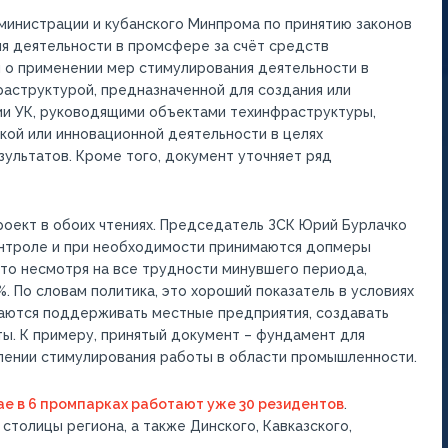
дминистрации и кубанского Минпрома по принятию законов
ия деятельности в промсфере за счёт средств
я о применении мер стимулирования деятельности в
аструктурой, предназначенной для создания или
ии УК, руководящими объектами техинфраструктуры,
кой или инновационной деятельности в целях
ультатов. Кроме того, документ уточняет ряд
роект в обоих чтениях. Председатель ЗСК Юрий Бурлачко
контроле и при необходимости принимаются допмеры
что несмотря на все трудности минувшего периода,
. По словам политика, это хороший показатель в условиях
раются поддерживать местные предприятия, создавать
ы. К примеру, принятый документ – фундамент для
лении стимулирования работы в области промышленности.
ае в 6 промпарках работают уже 30 резидентов
.
толицы региона, а также Динского, Кавказского,