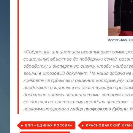
фото: Иван С
«Собранные инициативы охватывают самые раз
социальных объектов до поддержки семей, разви
обработку и экспертную оценку, чтобы наиболе
вошли в итоговый документ. Но наша задача не 
конкретные проекты и решения, которые улучш
продолжит опираться на действующую программу
дополнена новыми приоритетами, которые сего
создается по-настоящему народная повестка – 
прокомментировала
лидер профсоюзов Кубани, 
ВПП «ЕДИНАЯ РОССИЯ»
КРАСНОДАРСКИЙ КРАЙ