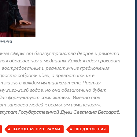
еменец
ные сферы: от благоустройства дворов и ремонта
тия образования и медицины. Каждая идея проходит
е востребованные и реалистичные предложения
просто собрать идеи, а превратить их в
ат жизнь в каждом муниципалитете. Партия
 2021–2026 годов, но она обязательно будет
дня формулируют сами жители. Именно так
от запросов людей к реальным изменениям», —
депутат Государственной Думы Светлана Бессараб.
НАРОДНАЯ ПРОГРАММА
ПРЕДЛОЖЕНИЯ