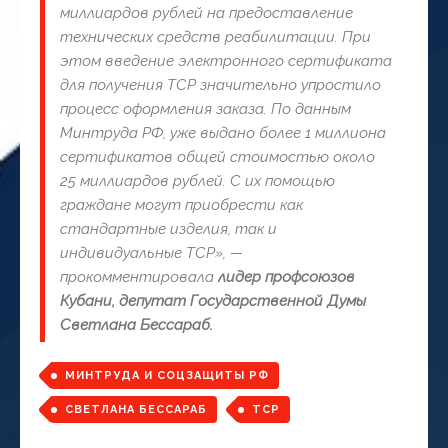
миллиардов рублей на предоставление
технических средств реабилитации. При
этом введение электронного сертификата
для получения ТСР значительно упростило
процесс оформления заказа. По данным
Минтруда РФ, уже выдано более 1 миллиона
сертификатов общей стоимостью около
25 миллиардов рублей. С их помощью
граждане могут приобрести как
стандартные изделия, так и
индивидуальные ТСР», —
прокомментировала
лидер профсоюзов
Кубани, депутат Государственной Думы
Светлана Бессараб.
МИНТРУДА И СОЦЗАЩИТЫ РФ
СВЕТЛАНА БЕССАРАБ
ТСР