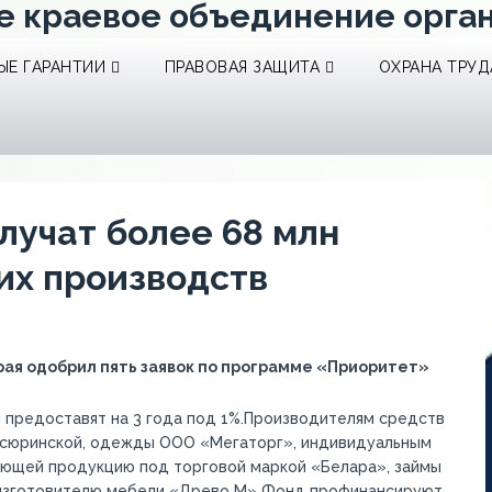
е краевое объединение орга
Е ГАРАНТИИ
ПРАВОВАЯ ЗАЩИТА
ОХРАНА ТРУД
лучат более 68 млн
их производств
ая одобрил пять заявок по программе «Приоритет»
 предоставят на 3 года под 1%.Производителям средств
асюринской, одежды ООО «Мегаторг», индивидуальным
зующей продукцию под торговой маркой «Белара», займы
 изготовителю мебели «Древо М» Фонд профинансируют