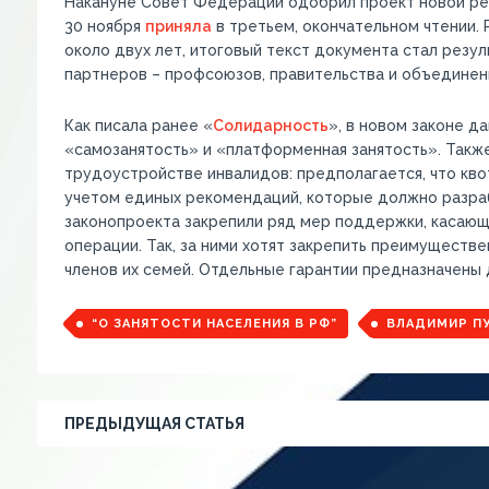
Накануне Совет Федерации одобрил проект новой ред
30 ноября
приняла
в третьем, окончательном чтении.
около двух лет, итоговый текст документа стал резу
партнеров – профсоюзов, правительства и объединен
Как писала ранее «
Солидарность
», в новом законе д
«самозанятость» и «платформенная занятость». Также
трудоустройстве инвалидов: предполагается, что кво
учетом единых рекомендаций, которые должно разра
законопроекта закрепили ряд мер поддержки, касающ
операции. Так, за ними хотят закрепить преимуществе
членов их семей. Отдельные гарантии предназначены 
“О ЗАНЯТОСТИ НАСЕЛЕНИЯ В РФ”
ВЛАДИМИР П
ПРЕДЫДУЩАЯ СТАТЬЯ