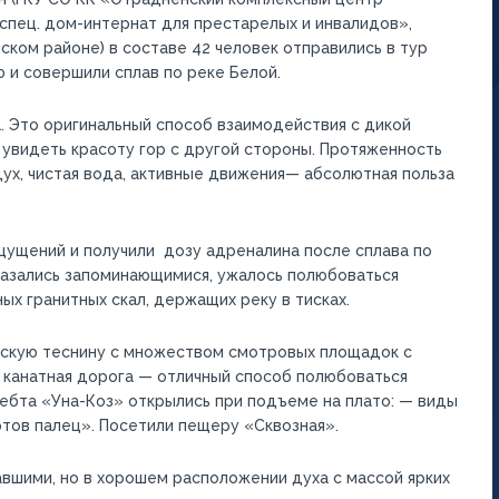
спец. дом-интернат для престарелых и инвалидов»,
ком районе) в составе 42 человек отправились в тур
ю и совершили сплав по реке Белой.
. Это оригинальный способ взаимодействия с дикой
 увидеть красоту гор с другой стороны. Протяженность
ух, чистая вода, активные движения— абсолютная польза
ущений и получили дозу адреналина после сплава по
казались запоминающимися, ужалось полюбоваться
ых гранитных скал, держащих реку в тисках.
кскую теснину с множеством смотровых площадок с
 канатная дорога — отличный способ полюбоваться
бта «Уна-Коз» открылись при подъеме на плато: — виды
ртов палец». Посетили пещеру «Сквозная».
вшими, но в хорошем расположении духа с массой ярких