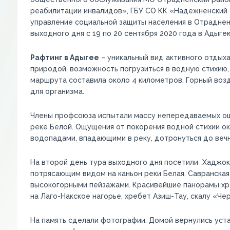
реабилитации инвалидов», ГБУ СО КК «Надежненский 
управление социальной защиты населения в Отрадненс
выходного дня с 19 по 20 сентября 2020 года в Адыге
Рафтинг в Адыгее
– уникальный вид активного отдыха
природой, возможность погрузиться в водную стихию,
маршрута составила около 4 километров. Горный возд
для организма.
Члены профсоюза испытали массу непередаваемых ощ
реке Белой. Ощущения от покорения водной стихии о
водопадами, впадающими в реку, дотронуться до вечн
На второй день тура выходного дня посетили Хаджо
потрясающим видом на каньон реки Белая. Савранская
высокогорными пейзажами. Красивейшие панорамы хре
на Лаго-Накское нагорье, хребет Азиш-Тау, скалу «Че
На память сделали фотографии. Домой вернулись уста