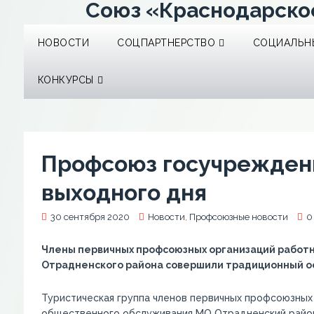
Союз «Краснодарско
НОВОСТИ
СОЦПАРТНЕРСТВО
СОЦИАЛЬНЫ
КОНКУРСЫ
Профсоюз госучреждени
выходного дня
30 сентября 2020
Новости
,
Профсоюзные новости
0
Члены
первичных профсоюзных организаций работ
Отрадненского района совершили традиционный ос
Туристическая группа членов первичных профсоюзных
общественного обслуживания МО Отрадненский район