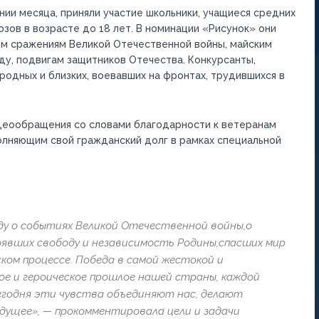
нии месяца
, приняли участие школьники, учащиеся средних
зов в возрасте до 18 лет.
В
номинации «Рисунок»
они
им сражениям Великой Отечественной войны, майским
ду
, подвигам защитников Отечества
.
Конкурсанты,
родных и близких,
воевавших на фронтах
,
трудившихся в
идеообращения
со словами благодарности к ветеранам
олняющим свой гражданский долг в рамках специаль
ной
ду
о событиях Великой Отечественной войны,
о
явших свободу и независимость Родины,
спасших мир
ком процессе
.
Победа в самой жестокой и
ое и
героическое
прошлое нашей страны,
каждой
егодня эти чувства объединяю
т нас
, делаю
т
удуще
е
», — прокомментировала цели и задачи