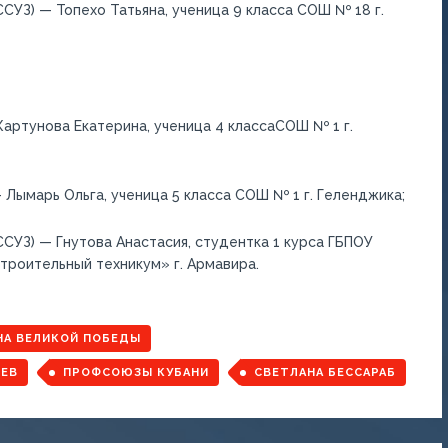
 ССУЗ) —
Топехо
Татьян
а, ученица 9
клас
са
СОШ №
18
г.
Картунов
а
Екатерин
а, ученица
4 класс
а
СОШ № 1
г.
—
Лымарь
Ольг
а, ученица
5 класс
а
СОШ № 1
г. Геленджика;
 ССУЗ) —
Гнутов
а
Анастаси
я, студентка 1 курса
ГБПОУ
троительный техникум
»
г. Армавира.
НА ВЕЛИКОЙ ПОБЕДЫ
ОЕВ
ПРОФСОЮЗЫ КУБАНИ
СВЕТЛАНА БЕССАРАБ