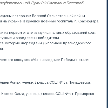
 Государственной Думы РФ Светлана
Бессараб
.
реданы ветеранам Великой Отечественной войны,
на Украине, в краевой военный госпиталь г. Краснодара.
их на первом этапе из муниципальных образований края,
лучшие и определены п
обедители
са
, которые
награждены Дипломами Краснодарского
и.
еского конкурса «Мы -наследники Победы!» стали:
Алаев
Роман
, ученик 1 класса СОШ № 1 г. Тимашевска;
—
Костко
Ольг
а, ученица
7 класс
а
СОШ № 1
г. Приморско-