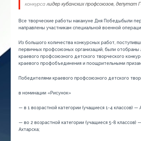
конкурса
лидер кубанских профсоюзов, депутат
Все т
ворческие работы
накануне Дня Победы
были пе
направлены участникам специальной военной операции 
Из большого количества конкурсных работ, поступивш
первичных профсоюзных организаций
,
были отобраны 
краевого
профсоюзного детского творческого конкур
краевого профобъединения и поощрительными призам
Победителями
краевого
профсоюзного детского творч
в номинации «Рисунок»
— в 1 возрастной категории (учащиеся 1-4 классов) —
— во 2 возрастной категории (учащиеся 5-8 классов) 
Ахтарска;