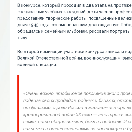
В конкурсе, который проходил в
два этапа на протяже
специальных учебных заведений, дети членов профсою
представили творческие работы
, посвященные велик
дням 1945 года,
ознаменовавшим
долгожданную Побе
обращаясь к семейным альбомам
, рисовали портреты
тылу
.
Во второй номинации
участники конкурса
записали в
Великой Отечественной войны,
военнослужащим
, вып
военной операции
.
«
Очень важно, чтобы
юное поколение знало
прав
подвиге
своих
прадедов
,
родных и близких,
отсто
от фашизма,
о роли России
в мировом историчес
кровопролитной войне ХХ века — э
то
трагическ
семьи,
наша
общая
память, боль и гордость.
И с
сильными
и ответственными
за настоящее и б