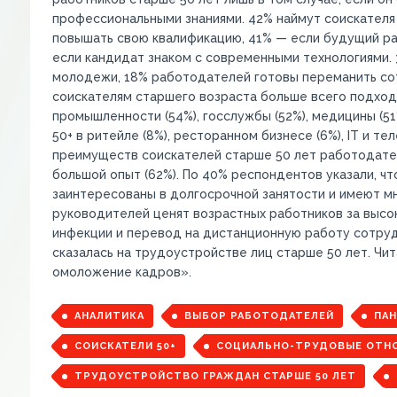
профессиональными знаниями. 42% наймут соискателя 
повышать свою квалификацию, 41% — если будущий ра
если кандидат знаком с современными технологиями. 
молодежи, 18% работодателей готовы переманить сот
соискателям старшего возраста больше всего подходя
промышленности (54%), госслужбы (52%), медицины (5
50+ в ритейле (8%), ресторанном бизнесе (6%), IT и те
преимуществ соискателей старше 50 лет работодател
большой опыт (62%). По 40% респондентов указали, ч
заинтересованы в долгосрочной занятости и имеют м
руководителей ценят возрастных работников за высо
инфекции и перевод на дистанционную работу сотрудн
сказалась на трудоустройстве лиц старше 50 лет. Ч
омоложение кадров».
АНАЛИТИКА
ВЫБОР РАБОТОДАТЕЛЕЙ
ПАН
СОИСКАТЕЛИ 50+
СОЦИАЛЬНО-ТРУДОВЫЕ ОТН
ТРУДОУСТРОЙСТВО ГРАЖДАН СТАРШЕ 50 ЛЕТ