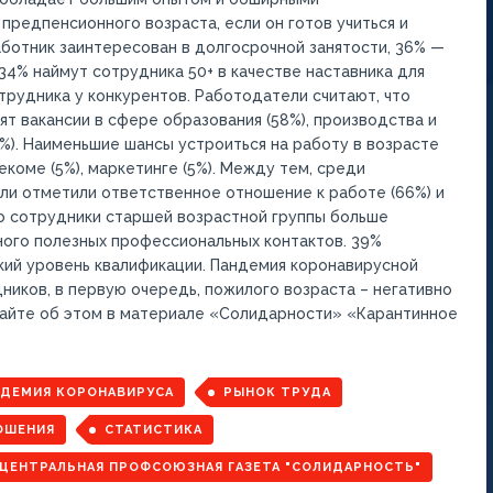
предпенсионного возраста, если он готов учиться и
ботник заинтересован в долгосрочной занятости, 36% —
34% наймут сотрудника 50+ в качестве наставника для
рудника у конкурентов. Работодатели считают, что
т вакансии в сфере образования (58%), производства и
1%). Наименьшие шансы устроиться на работу в возрасте
лекоме (5%), маркетинге (5%). Между тем, среди
и отметили ответственное отношение к работе (66%) и
то сотрудники старшей возрастной группы больше
ного полезных профессиональных контактов. 39%
кий уровень квалификации. Пандемия коронавирусной
иков, в первую очередь, пожилого возраста – негативно
итайте об этом в материале «Солидарности» «Карантинное
ДЕМИЯ КОРОНАВИРУСА
РЫНОК ТРУДА
ОШЕНИЯ
СТАТИСТИКА
ЦЕНТРАЛЬНАЯ ПРОФСОЮЗНАЯ ГАЗЕТА "СОЛИДАРНОСТЬ"