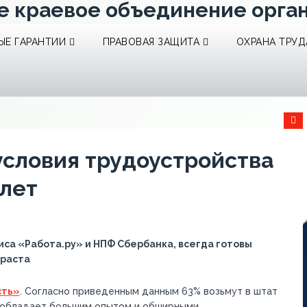
е краевое объединение орга
Е ГАРАНТИИ
ПРАВОВАЯ ЗАЩИТА
ОХРАНА ТРУД
условия трудоустройства
 лет
са «Работа.ру» и НПФ Сбербанка, всегда готовы
зраста
сть»
. Согласно приведенным данным 63% возьмут в штат
он обладает большим опытом и обширными