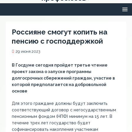
Россияне смогут копить на
пенсию с господдержкой
29 июня 2023
В Госдуме сегодня пройдет третье чтение
проект закона о запуске про
граммы
долгосрочных сбережений граждан
, участие в
которой
предполагается на добровольной
основе
Для этого
граждан
е долж
н
ы буду
т заключить
соответствующий договор с негосударственным
пенсионным фондом (НПФ) минимум на 15 лет.
В
течение трех лет
государство будет
софинансирова
ть
накопления участникам