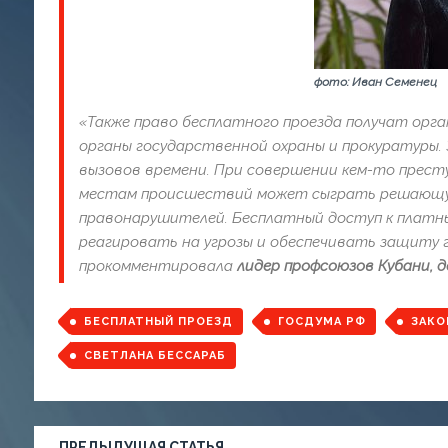
фото: Иван Семенец
«Также право бесплатного проезда получат орг
органы государственной охраны и прокуратуры.
вызовов времени. При совершении кем-то прест
местам происшествий может сыграть решающую
правонарушителей. Бесплатный доступ к платн
реагировать на угрозы и обеспечивать защиту
прокомментировала
лидер профсоюзов Кубани, 
БЕСПЛАТНЫЙ ПРОЕЗД
ГОСДУМА РФ
ЗАКО
СВЕТЛАНА БЕССАРАБ
ПРЕДЫДУЩАЯ СТАТЬЯ