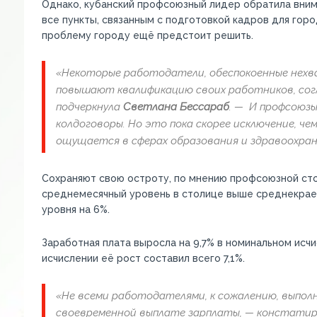
Однако, кубанский профсоюзный лидер обратила внима
все пункты, связанным с подготовкой кадров для гор
проблему городу ещё предстоит решить.
«Некоторые работодатели, обеспокоенные нехв
повышают квалификацию своих работников, сог
подчеркнула
Светлана Бессараб
. — И профсоюзы
колдоговоры. Но это пока скорее исключение, че
ощущается в сферах образования и здравоохран
Сохраняют свою остроту, по мнению профсоюзной стор
среднемесячный уровень в столице выше среднекраев
уровня на 6%.
Заработная плата выросла на 9,7% в номинальном исчи
исчислении её рост составил всего 7,1%.
«Не всеми работодателями, к сожалению, выпол
своевременной выплате зарплаты, — констати