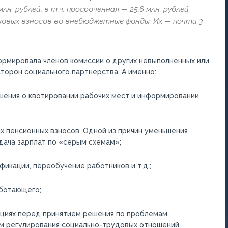
н. рублей, в т.ч. просроченная — 25,6 млн. рублей.
овых взносов во внебюджетные фонды. Их — почти 3
рмировала членов комиссии о других невыполненных или
торон социального партнерства. А именно:
шения о квотировании рабочих мест и информировании
х пенсионных взносов. Одной из причин уменьшения
дача зарплат по «серым схемам»;
икации, переобучение работников и т.д.;
аботающего;
ациях перед принятием решения по проблемам,
ам регулирования социально-трудовых отношений.