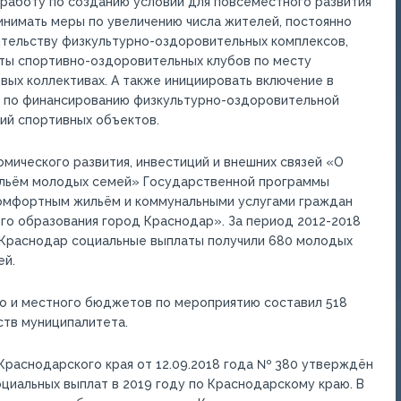
работу по созданию условий для повсеместного развития
инимать меры по увеличению числа жителей, постоянно
ительству физкультурно-оздоровительных комплексов,
ты спортивно-оздоровительных клубов по месту
вых коллективах. А также инициировать включение в
 по финансированию физкультурно-оздоровительной
ий спортивных объектов.
ического развития, инвестиций и внешних связей «О
ильём молодых семей» Государственной программы
омфортным жильём и коммунальными услугами граждан
о образования город Краснодар». За период 2012-2018
д Краснодар социальные выплаты получили 680 молодых
ей.
о и местного бюджетов по мероприятию составил 518
дств муниципалитета.
Краснодарского края от 12.09.2018 года № 380 утверждён
циальных выплат в 2019 году по Краснодарскому краю. В