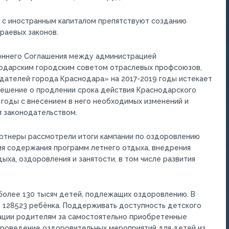
 с иностранным капиталом препятствуют созданию
раевых законов.
оннего Соглашения между администрацией
нодарским городским советом отраслевых профсоюзов,
ателей города Краснодара» на 2017-2019 годы истекает
 решение о продлении срока действия Краснодарского
 годы с внесением в него необходимых изменений и
 законодательством.
артнеры рассмотрели итоги кампании по оздоровлению
ия содержания программ летнего отдыха, внедрения
ха, оздоровления и занятости, в том числе развития
более 130 тысяч детей, подлежащих оздоровлению. В
 128523 ребёнка. Поддерживать доступность детского
ации родителям за самостоятельно приобретенные
а проведение оздоровительных мероприятий для детей из