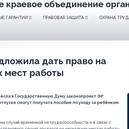
е краевое объединение орга
Е ГАРАНТИИ
ПРАВОВАЯ ЗАЩИТА
ОХРАНА ТРУД
дложила дать право на
х мест работы
несла в Государственную Думу законопроект (№
отпуске смогут получать пособие по уходу за ребёнком
на случай временной нетрудоспособности и в связи с
страхового случая трудится на нескольких местах работы