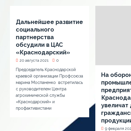
Дальнейшее развитие
социального
партнерства
обсудили в ЦАС
«Краснодарский»
20 августа 2021
0
Председатель Краснодарской
На оборо
краевой организации Профсоюза
промышл
марина Моспаненко встретилась
с руководителем Центра
предприя
агрохимической службы
Краснода
«Краснодарский» и
увеличат
профактивистами
гражданс
продукци
9 февраля 20