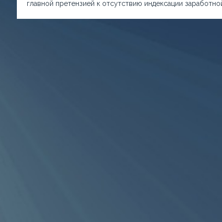
главной претензией к отсутствию индексации заработной