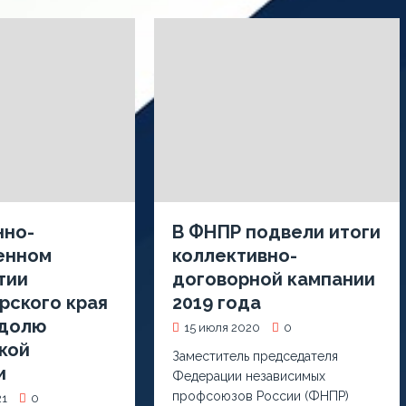
нно-
В ФНПР подвели итоги
енном
коллективно-
тии
договорной кампании
рского края
2019 года
 долю
15 июля 2020
0
кой
Заместитель председателя
и
Федерации независимых
профсоюзов России (ФНПР)
21
0