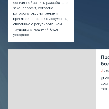
социальной защиты разработало
законопроект, согласно
которому рассмотрение и
принятие поправок в документы,
связанные с регулированием
трудовых отношений, будет
ускорено
Пр
бо
1 н
31 о
сост
Неза