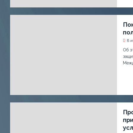
По
по
8 
Об э
защи
Межд
Пр
пр
ус