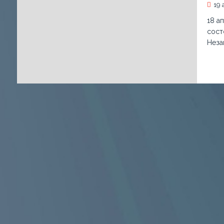
19 
18 а
сост
Неза