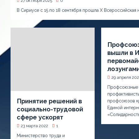
27 октября 2025
0
В Сириусе с 15 по 18 сентября прошла X Всероссийская 
Профсоюз
вышли в 
первомай
лозунгам
29 апреля 20
Профсоюзные 
профактивисты
Принятие решений в
профсоюзов кр
Единой интерн
социально-трудовой
«Солидарность
сфере уcкорят
23 марта 2022
1
Министерство труда и