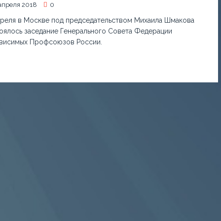
апреля 2018
0
преля в Москве под председательством Михаила Шмакова
оялось заседание Генерального Совета Федерации
висимых Профсоюзов России.