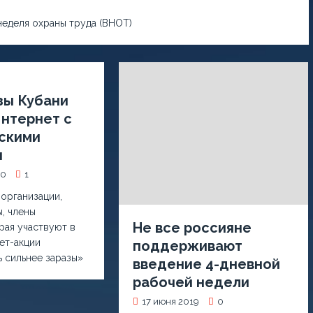
неделя охраны труда (ВНОТ)
ы Кубани
Интернет с
скими
и
20
1
организации,
, члены
Не все россияне
ая участвуют в
ет-акции
поддерживают
 сильнее заразы»
введение 4-дневной
рабочей недели
17 июня 2019
0