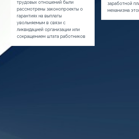
трудовых отношений были
заработной пла
рассмотрены законопроекты о
механизма это
гарантиях на выплаты
увольняемым в связи с
ликвидацией организации или
сокращением штата работников