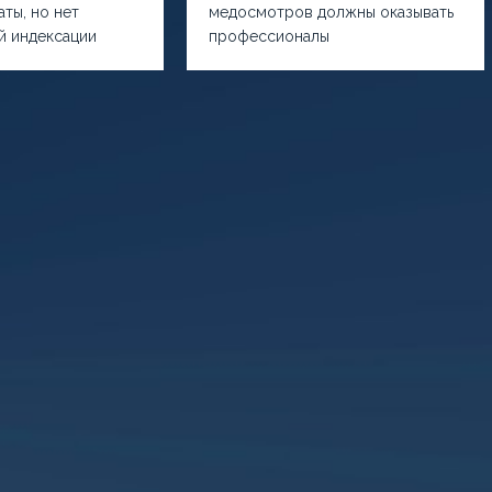
ты, но нет
медосмотров должны оказывать
й индексации
профессионалы