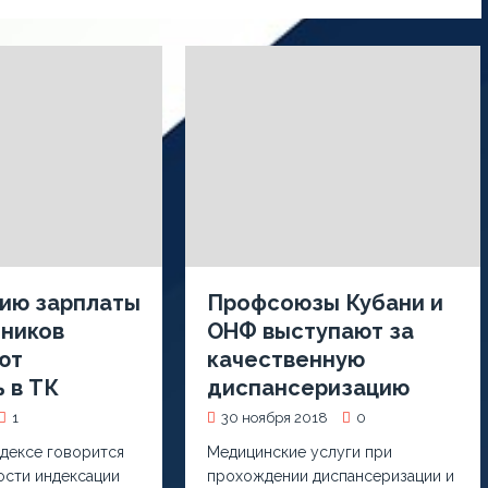
ию зарплаты
Профсоюзы Кубани и
тников
ОНФ выступают за
ют
качественную
 в ТК
диспансеризацию
1
30 ноября 2018
0
дексе говорится
Медицинские услуги при
ости индексации
прохождении диспансеризации и