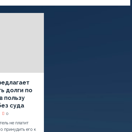
редлагает
ь долги по
в пользу
без суда
0
тель не платит
о принудить его к