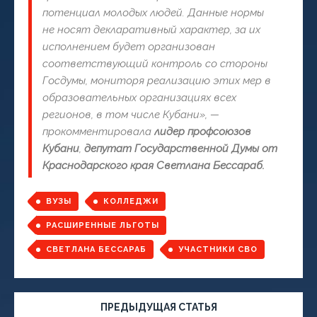
потенциал молодых людей. Данные нормы
не носят декларативный характер, за их
исполнением будет организован
соответствующий контроль со стороны
Госдумы, мониторя реализацию этих мер в
образовательных организациях всех
регионов, в том числе Кубани», —
прокомментировала
лидер профсоюзов
Кубани
,
депутат Государственной Думы от
Краснодарского края Светлана Бессараб.
ВУЗЫ
КОЛЛЕДЖИ
РАСШИРЕННЫЕ ЛЬГОТЫ
СВЕТЛАНА БЕССАРАБ
УЧАСТНИКИ СВО
ПРЕДЫДУЩАЯ СТАТЬЯ