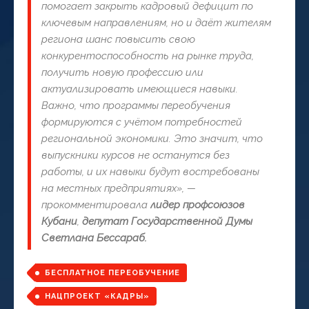
помогает закрыть кадровый дефицит по
ключевым направлениям, но и даёт жителям
региона шанс повысить свою
конкурентоспособность на рынке труда,
получить новую профессию или
актуализировать имеющиеся навыки.
Важно, что программы переобучения
формируются с учётом потребностей
региональной экономики. Это значит, что
выпускники курсов не останутся без
работы, и их навыки будут востребованы
на местных предприятиях», —
прокомментировала
лидер профсоюзов
Кубани
,
депутат Государственной Думы
Светлана Бессараб.
БЕСПЛАТНОЕ ПЕРЕОБУЧЕНИЕ
НАЦПРОЕКТ «КАДРЫ»