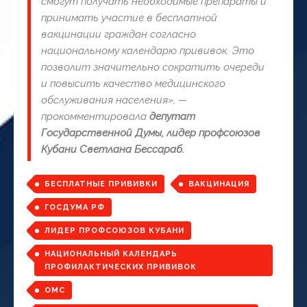
смогут получать необходимые препараты и
принимать участие в бесплатной
вакцинации граждан согласно
национальному календарю прививок. Это
позволит значительно сократить очереди
и повысить качество медицинского
обслуживания населения», —
прокомментировала
депутат
Государственной Думы, лидер профсоюзов
Кубани Светлана Бессараб.
БЕСПЛАТНЫЕ ПРИВИВКИ
ВАКЦИНАЦИЯ
ГОСДУМА РФ
ЛИДЕР ПРОФСОЮЗОВ КУБАНИ
НАЦИОНАЛЬНЫЙ КАЛЕНДАРЬ
ПРОФИЛАКТИЧЕСКИХ ПРИВИВОК
ОМС