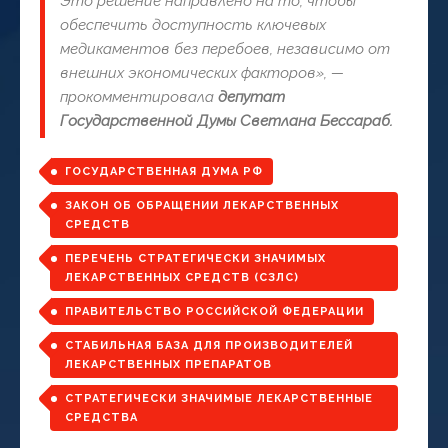
Это решение направлено на то, чтобы
обеспечить доступность ключевых
медикаментов без перебоев, независимо от
внешних экономических факторов
», —
прокомментировала
депутат
Государственной Думы Светлана Бессараб.
ГОСУДАРСТВЕННАЯ ДУМА РФ
ЗАКОН ОБ ОБРАЩЕНИИ ЛЕКАРСТВЕННЫХ
СРЕДСТВ
ПЕРЕЧЕНЬ СТРАТЕГИЧЕСКИ ЗНАЧИМЫХ
ЛЕКАРСТВЕННЫХ СРЕДСТВ (СЗЛС)
ПРАВИТЕЛЬСТВО РОССИЙСКОЙ ФЕДЕРАЦИИ
СТАБИЛЬНАЯ БАЗА ДЛЯ ПРОИЗВОДИТЕЛЕЙ
ЛЕКАРСТВЕННЫХ ПРЕПАРАТОВ
СТРАТЕГИЧЕСКИ ЗНАЧИМЫЕ ЛЕКАРСТВЕННЫЕ
СРЕДСТВА