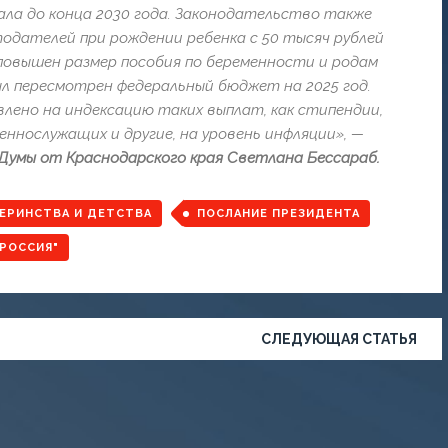
ла до конца 2030 года. Законодательство также
одателей при рождении ребенка с 50 тысяч рублей
повышен размер пособия по беременности и родам
был пересмотрен федеральный бюджет на 2025 год.
влено на индексацию таких выплат, как стипендии,
еннослужащих и другие, на уровень инфляции
», —
умы от Краснодарского края Светлана Бессараб.
ЕРИНСТВА И ДЕТСТВА
ПОСЛАНИЕ ПРЕЗИДЕНТА
 РОССИЯ"
СЛЕДУЮЩАЯ СТАТЬЯ