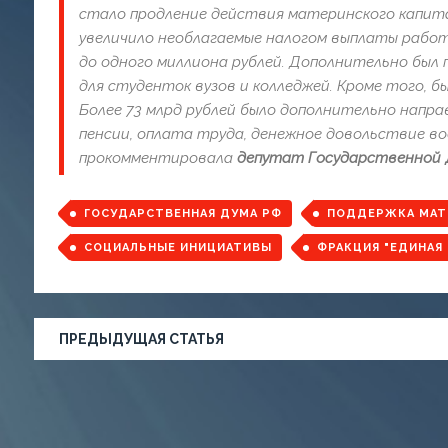
стало продление действия материнского капита
увеличило необлагаемые налогом выплаты работ
до одного миллиона рублей. Дополнительно был 
для студенток вузов и колледжей. Кроме того, 
Более 73 млрд рублей было дополнительно напра
пенсии, оплата труда, денежное довольствие во
прокомментировала
депутат Государственной Д
ГОСУДАРСТВЕННАЯ ДУМА РФ
ПОДДЕРЖКА МАТ
СОЦИАЛЬНЫЕ ИНИЦИАТИВЫ
ФРАКЦИЯ "ЕДИНАЯ
ПРЕДЫДУЩАЯ СТАТЬЯ