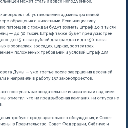
больницей может стать и вовсе неподъёмной.
законопроект об установлении административной
фере обращения с животными. Если инициативу
ю питомцев с граждан будут взимать штраф до 3 тысяч
юрлиц — до 30 тысяч. Штраф также будет предусмотрен
но: до 15 тысяч рублей для граждан и до 150 тысяч
х в зоопарках, зоосадах, цирках, зоотеатрах,
ушением положенных требований и условий штраф для
овета Думы — уже третье после завершения весенней
ли и направили в работу 157 законопроектов.
жают поступать законодательные инициативы и над ними
ы отметил, что ни предвыборная кампания, ни отпуска не
в.
дения требуют предварительного обсуждения, и Совет
гионы, в Правительство, Совет Федерации, Счётную и